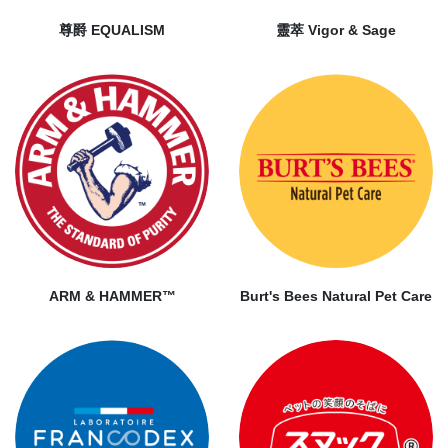
尊爵 EQUALISM
靈萃 Vigor & Sage
ARM & HAMMER™
Burt's Bees Natural Pet Care