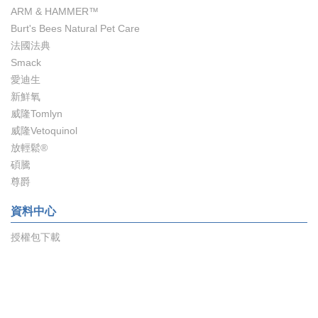
ARM & HAMMER™
Burt's Bees Natural Pet Care
法國法典
Smack
愛迪生
新鮮氧
威隆Tomlyn
威隆Vetoquinol
放輕鬆®️
碩騰
尊爵
資料中心
授權包下載
商業授權
教育中心
圖文集