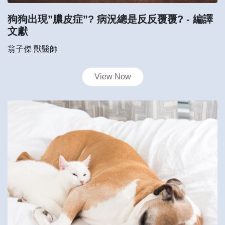
狗狗出現”膿皮症”? 病況總是反反覆覆?
- 編譯
文獻
翁子傑 獸醫師
View Now